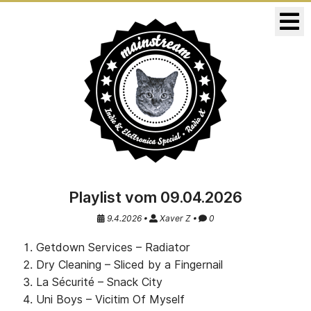
KONZERTE
RELEASES
Playlist vom 09.04.2026
9.4.2026 •
Xaver Z •
0
Getdown Services – Radiator
Dry Cleaning – Sliced by a Fingernail
La Sécurité – Snack City
Uni Boys – Vicitim Of Myself